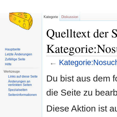
Kategorie
Diskussion
Quelltext der S
Kategorie:No
Hauptseite
Letzte Änderungen
Zufällige Seite
←
Kategorie:Nosuc
Hilfe
Wechseln zu:
Navigation
,
Suche
Werkzeuge
Du bist aus dem f
Links auf diese Seite
Änderungen an
verlinkten Seiten
die Seite zu bearb
Spezialseiten
Seiten­informationen
Diese Aktion ist a